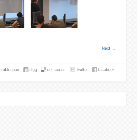
Next
→
tumbleupon
digg
del.icio.us
Twitter
facebook