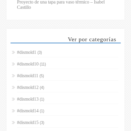
Proyecto de una tapa para vaso térmico – Isabel
Castillo
Ver por categorías
#dismold1
(3)
#dismold10
(11)
#dismold11
(5)
#dismold12
(4)
#dismold13
(1)
#dismold14
(1)
#dismold15
(3)