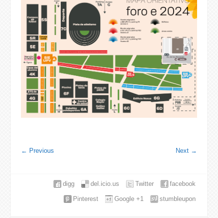
←
Previous
Next
→
digg
del.icio.us
Twitter
facebook
Pinterest
Google +1
stumbleupon