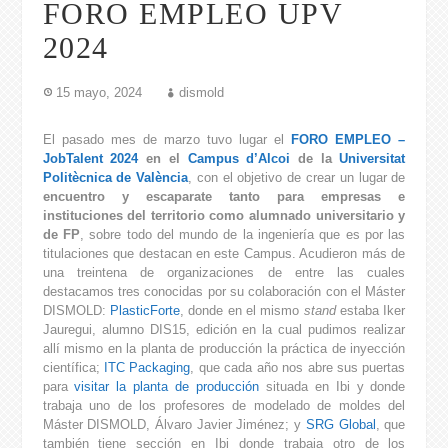
FORO EMPLEO UPV
2024
15 mayo, 2024
dismold
El pasado mes de marzo tuvo lugar el
FORO EMPLEO –
JobTalent 2024
en el
Campus d’Alcoi
de la
Universitat
Politècnica de València
, con el objetivo de crear un lugar de
encuentro y escaparate tanto para empresas e
instituciones del territorio como alumnado universitario y
de FP
, sobre todo del mundo de la ingeniería que es por las
titulaciones que destacan en este Campus. Acudieron más de
una treintena de organizaciones de entre las cuales
destacamos tres conocidas por su colaboración con el Máster
DISMOLD:
PlasticForte
, donde en el mismo
stand
estaba Iker
Jauregui, alumno DIS15, edición en la cual pudimos realizar
allí mismo en la planta de producción la práctica de inyección
científica;
ITC Packaging
, que cada año nos abre sus puertas
para
visitar la planta de producción
situada en Ibi y donde
trabaja uno de los profesores de modelado de moldes del
Máster DISMOLD, Álvaro Javier Jiménez; y
SRG Global
, que
también tiene sección en Ibi donde trabaja otro de los