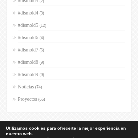
#dismold3
(2)
#dismold4
(3)
#dismold5
(12)
#dismold6
(4)
#dismold7
(6)
#dismold8
(9)
#dismold9
(9)
Noticias
(74)
Proyectos
(65)
Utilizamos cookies para ofrecerte la mejor experiencia en
nuestra web.