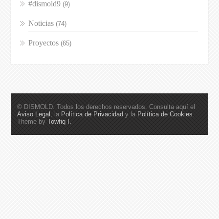
#dismold9
(9)
Noticias
(74)
Proyectos
(65)
© DISMOLD. Todos los derechos reservados. Consulta aquí el
Aviso Legal
, la
Política de Privacidad
y la
Política de Cookies
.
Theme by
Towfiq I.