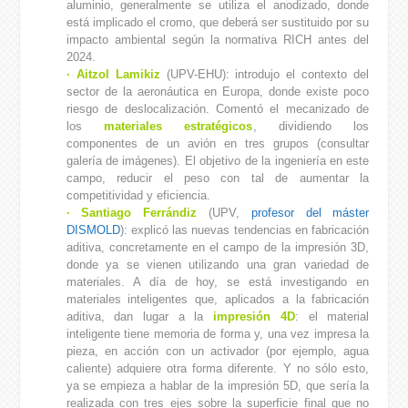
aluminio, generalmente se utiliza el anodizado, donde
está implicado el cromo, que deberá ser sustituido por su
impacto ambiental según la normativa RICH antes del
2024.
· Aitzol Lamikiz
(UPV-EHU): introdujo el contexto del
sector de la aeronáutica en Europa, donde existe poco
riesgo de deslocalización. Comentó el mecanizado de
los
materiales estratégicos
, dividiendo los
componentes de un avión en tres grupos (consultar
galería de imágenes). El objetivo de la ingeniería en este
campo, reducir el peso con tal de aumentar la
competitividad y eficiencia.
· Santiago Ferrándiz
(UPV,
profesor del máster
DISMOLD
): explicó las nuevas tendencias en fabricación
aditiva, concretamente en el campo de la impresión 3D,
donde ya se vienen utilizando una gran variedad de
materiales. A día de hoy, se está investigando en
materiales inteligentes que, aplicados a la fabricación
aditiva, dan lugar a la
impresión 4D
: el material
inteligente tiene memoria de forma y, una vez impresa la
pieza, en acción con un activador (por ejemplo, agua
caliente) adquiere otra forma diferente. Y no sólo esto,
ya se empieza a hablar de la impresión 5D, que sería la
realizada con tres ejes sobre la superficie final que no