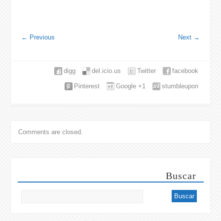
←
Previous
Next
→
digg
del.icio.us
Twitter
facebook
Pinterest
Google +1
stumbleupon
Comments are closed.
Buscar