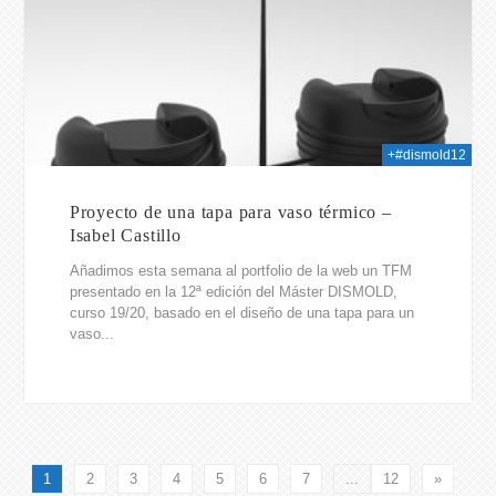
+#dismold12
Proyecto de una tapa para vaso térmico –
Isabel Castillo
Añadimos esta semana al portfolio de la web un TFM
presentado en la 12ª edición del Máster DISMOLD,
curso 19/20, basado en el diseño de una tapa para un
vaso...
1
2
3
4
5
6
7
...
12
»