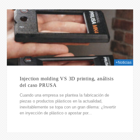
026
+Noticias
Injection molding VS 3D printing, análisis
del caso PRUSA
Cuando una empresa se plantea la fabricación de
piezas o productos plásticos en la actualidad,
inevitablemente se topa con un gran dilema: ¿Invertir
en inyección de plástico o apostar por...