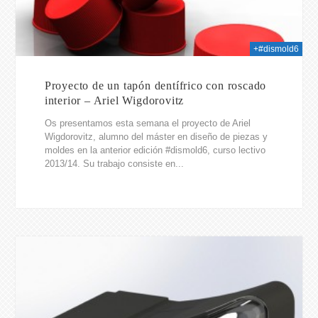
+#dismold6
Proyecto de un tapón dentífrico con roscado
interior – Ariel Wigdorovitz
Os presentamos esta semana el proyecto de Ariel
Wigdorovitz, alumno del máster en diseño de piezas y
moldes en la anterior edición #dismold6, curso lectivo
2013/14. Su trabajo consiste en...
2014