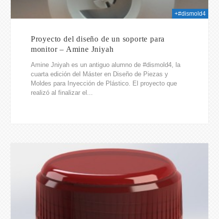
+#dismold4
Proyecto del diseño de un soporte para
monitor – Amine Jniyah
Amine Jniyah es un antiguo alumno de #dismold4, la
cuarta edición del Máster en Diseño de Piezas y
Moldes para Inyección de Plástico. El proyecto que
realizó al finalizar el...
2014