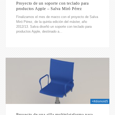
Proyecto de un soporte con teclado para
productos Apple – Salva Miró Pérez
Finalizamos el mes de marzo con el proyecto de Salva
Miró Pérez, de la quinta edición del máster, año
2012/13. Salva diseñó un soporte con teclado para
productos Apple, destinado a...
014
+#dismold5
Proyecto de una silla multiplataforma para